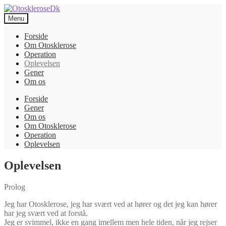
Spring
Spring
til
til
Menu
navigation
indhold
Forside
Om Otosklerose
Operation
Oplevelsen
Gener
Om os
Forside
Gener
Om os
Om Otosklerose
Operation
Oplevelsen
Oplevelsen
Prolog
Jeg har Otosklerose, jeg har svært ved at hører og det jeg kan hører
har jeg svært ved at forstå.
Jeg er svimmel, ikke en gang imellem men hele tiden, når jeg rejser