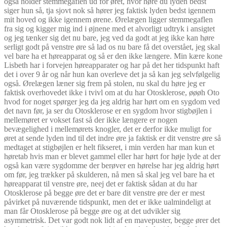
også holder stemmegaflen ud for øret, hvor høre du lyden bedst
siger hun så, tja sjovt nok så hører jeg faktisk lyden bedst igennem
mit hoved og ikke igennem ørene. Ørelægen ligger stemmegaflen
fra sig og kigger mig ind i øjnene med et alvorligt udtryk i ansigtet
og jeg tænker sig det nu bare, jeg ved da godt at jeg ikke kan høre
serligt godt på venstre øre så lad os nu bare få det overstået, jeg skal
vel bare ha et høreapparat og så er den ikke længere. Min kære kone
Lisbeth har i forvejen høreapparater og har på det her tidspunkt haft
det i over 9 år og når hun kan overleve det ja så kan jeg selvfølgelig
også. Ørelægen læner sig frem på stolen, nu skal du høre jeg er
faktisk overhovedet ikke i tvivl om at du har Otosklerose, øøøh Oto
hvod for noget spørger jeg da jeg aldrig har hørt om en sygdom ved
det navn før, ja ser du Otosklerose er en sygdom hvor stigbøjlen i
mellemøret er vokset fast så der ikke længere er nogen
bevægelighed i mellemørets knogler, det er derfor ikke muligt for
øret at sende lyden ind til det indre øre ja faktisk er dit venstre øre så
medtaget at stigbøjlen er helt fikseret, i min verden har man kun et
høretab hvis man er blevet gammel eller har hørt for høje lyde at der
også kan være sygdomme der berøver en hørelse har jeg aldrig hørt
om før, jeg trækker på skulderen, nå men så skal jeg vel bare ha et
høreapparat til venstre øre, neej det er faktisk sådan at du har
Otosklerose på begge øre det er bare dit venstre øre der er mest
påvirket på nuværende tidspunkt, men det er ikke ualmindeligt at
man får Otosklerose på begge øre og at det udvikler sig
asymmetrisk. Det var godt nok lidt af en mavepuster, begge ører det