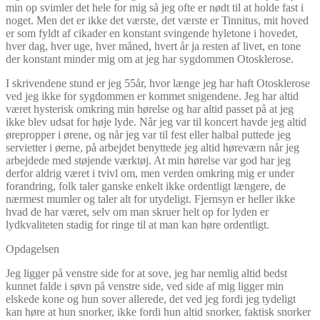
min op svimler det hele for mig så jeg ofte er nødt til at holde fast i
noget. Men det er ikke det værste, det værste er Tinnitus, mit hoved
er som fyldt af cikader en konstant svingende hyletone i hovedet,
hver dag, hver uge, hver måned, hvert år ja resten af livet, en tone
der konstant minder mig om at jeg har sygdommen Otosklerose.
I skrivendene stund er jeg 55år, hvor længe jeg har haft Otosklerose
ved jeg ikke for sygdommen er kommet snigendene. Jeg har altid
været hysterisk omkring min hørelse og har altid passet på at jeg
ikke blev udsat for høje lyde. Når jeg var til koncert havde jeg altid
ørepropper i ørene, og når jeg var til fest eller halbal puttede jeg
servietter i øerne, på arbejdet benyttede jeg altid høreværn når jeg
arbejdede med støjende værktøj. At min hørelse var god har jeg
derfor aldrig været i tvivl om, men verden omkring mig er under
forandring, folk taler ganske enkelt ikke ordentligt længere, de
nærmest mumler og taler alt for utydeligt. Fjernsyn er heller ikke
hvad de har været, selv om man skruer helt op for lyden er
lydkvaliteten stadig for ringe til at man kan høre ordentligt.
Opdagelsen
Jeg ligger på venstre side for at sove, jeg har nemlig altid bedst
kunnet falde i søvn på venstre side, ved side af mig ligger min
elskede kone og hun sover allerede, det ved jeg fordi jeg tydeligt
kan høre at hun snorker, ikke fordi hun altid snorker, faktisk snorker