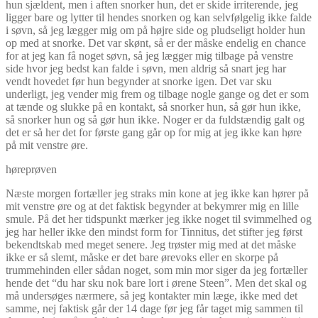
hun sjældent, men i aften snorker hun, det er skide irriterende, jeg
ligger bare og lytter til hendes snorken og kan selvfølgelig ikke falde
i søvn, så jeg lægger mig om på højre side og pludseligt holder hun
op med at snorke. Det var skønt, så er der måske endelig en chance
for at jeg kan få noget søvn, så jeg lægger mig tilbage på venstre
side hvor jeg bedst kan falde i søvn, men aldrig så snart jeg har
vendt hovedet før hun begynder at snorke igen. Det var sku
underligt, jeg vender mig frem og tilbage nogle gange og det er som
at tænde og slukke på en kontakt, så snorker hun, så gør hun ikke,
så snorker hun og så gør hun ikke. Noger er da fuldstændig galt og
det er så her det for første gang går op for mig at jeg ikke kan høre
på mit venstre øre.
høreprøven
Næste morgen fortæller jeg straks min kone at jeg ikke kan hører på
mit venstre øre og at det faktisk begynder at bekymrer mig en lille
smule. På det her tidspunkt mærker jeg ikke noget til svimmelhed og
jeg har heller ikke den mindst form for Tinnitus, det stifter jeg først
bekendtskab med meget senere. Jeg trøster mig med at det måske
ikke er så slemt, måske er det bare ørevoks eller en skorpe på
trummehinden eller sådan noget, som min mor siger da jeg fortæller
hende det “du har sku nok bare lort i ørene Steen”. Men det skal og
må undersøges nærmere, så jeg kontakter min læge, ikke med det
samme, nej faktisk går der 14 dage før jeg får taget mig sammen til