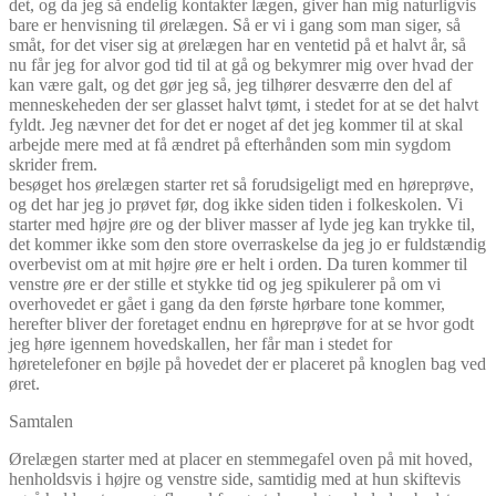
det, og da jeg så endelig kontakter lægen, giver han mig naturligvis
bare er henvisning til ørelægen. Så er vi i gang som man siger, så
småt, for det viser sig at ørelægen har en ventetid på et halvt år, så
nu får jeg for alvor god tid til at gå og bekymrer mig over hvad der
kan være galt, og det gør jeg så, jeg tilhører desværre den del af
menneskeheden der ser glasset halvt tømt, i stedet for at se det halvt
fyldt. Jeg nævner det for det er noget af det jeg kommer til at skal
arbejde mere med at få ændret på efterhånden som min sygdom
skrider frem.
besøget hos ørelægen starter ret så forudsigeligt med en høreprøve,
og det har jeg jo prøvet før, dog ikke siden tiden i folkeskolen. Vi
starter med højre øre og der bliver masser af lyde jeg kan trykke til,
det kommer ikke som den store overraskelse da jeg jo er fuldstændig
overbevist om at mit højre øre er helt i orden. Da turen kommer til
venstre øre er der stille et stykke tid og jeg spikulerer på om vi
overhovedet er gået i gang da den første hørbare tone kommer,
herefter bliver der foretaget endnu en høreprøve for at se hvor godt
jeg høre igennem hovedskallen, her får man i stedet for
høretelefoner en bøjle på hovedet der er placeret på knoglen bag ved
øret.
Samtalen
Ørelægen starter med at placer en stemmegafel oven på mit hoved,
henholdsvis i højre og venstre side, samtidig med at hun skiftevis